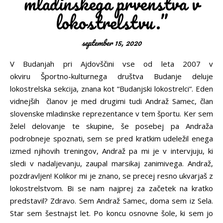
mladinskega prvenstva v
lokostrelstvu.”
september 15, 2020
V Budanjah pri Ajdovščini vse od leta 2007 v
okviru Športno-kulturnega društva Budanje deluje
lokostrelska sekcija, znana kot “Budanjski lokostrelci“. Eden
vidnejših članov je med drugimi tudi Andraž Samec, član
slovenske mladinske reprezentance v tem športu. Ker sem
želel delovanje te skupine, še posebej pa Andraža
podrobneje spoznati, sem se pred kratkim udeležil enega
izmed njihovih treningov, Andraž pa mi je v intervjuju, ki
sledi v nadaljevanju, zaupal marsikaj zanimivega. Andraž,
pozdravljen! Kolikor mi je znano, se precej resno ukvarjaš z
lokostrelstvom. Bi se nam najprej za začetek na kratko
predstavil? Zdravo. Sem Andraž Samec, doma sem iz Sela.
Star sem šestnajst let. Po koncu osnovne šole, ki sem jo