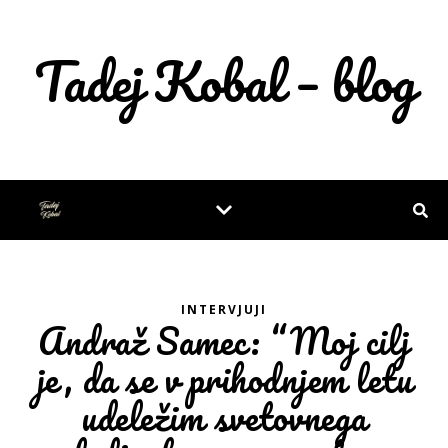
Tadej Kobal – blog
INTERVJUJI
Andraž Samec: “Moj cilj
je, da se v prihodnjem letu
udeležim svetovnega